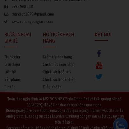
0937 968 118
trandiep1979@gmail.com
www.ruoungoaigiare.com
RƯỢU NGOẠI
HỖ TRỢ KHÁCH
KẾT NỐI
GIÁ RẺ
HÀNG
Trang chủ
Kiểm tra đơn hàng
Giới thiệu
Cách thức mua hàng
Liên hệ
Chính sách đổi/trả
Sản phẩm
Chính sách hoàn tiền
Tin tức
Điều khoản
Tuân theo nghị định số 185/2013/NP-CP của Chính Phủ và luật quảng cáo số
16/2012/QH13 về kinh doanh bán hàng qua mạng.
Ruoungoaigiare.com không mua bán rượu qua mạng internet, website chỉ là
kênh giới thiệu thông tin các sản phẩm từ những công ty sản xuất rượu uy tính
trên thế giới.
Các sản phẩm rượu không dành cho người dưới 18 tuổi và phụ nữ đang mang