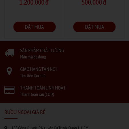
1.200.000 đ
500.000 đ
ĐẶT MUA
ĐẶT MUA
SẢN PHẨM CHẤT LƯỢNG
Mẫu mã đa dạng
GIAO HÀNG TẬN NƠI
Thu tiền tận nhà
THANH TOÁN LINH HOẠT
Thanh toán sau (COD)
RƯỢU NGOẠI GIÁ RẺ
185 Cống Quỳnh, P.Nguyễn Cư Trinh, Quận 1, HCM