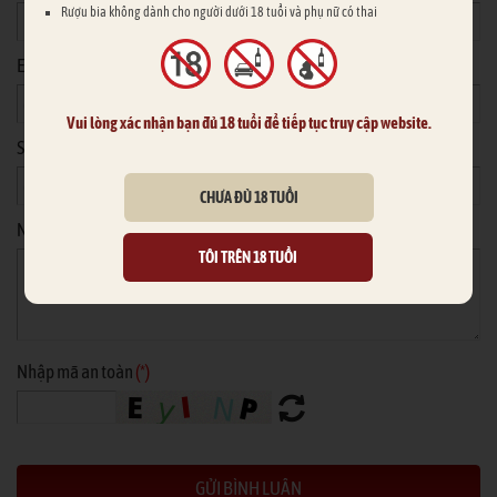
Rượu bia không dành cho người dưới 18 tuổi và phụ nữ có thai
Email
Vui lòng xác nhận bạn đủ 18 tuổi để tiếp tục truy cập website.
Số điện thoại
CHƯA ĐỦ 18 TUỔI
Nội dung
*
TÔI TRÊN 18 TUỔI
Nhập mã an toàn
(*)