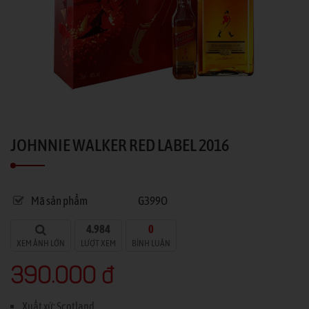
JOHNNIE WALKER RED LABEL 2016
Mã sản phẩm
G399O
4.984
0
XEM ẢNH LỚN
LƯỢT XEM
BÌNH LUẬN
390.000 đ
Xuất xứ: Scotland