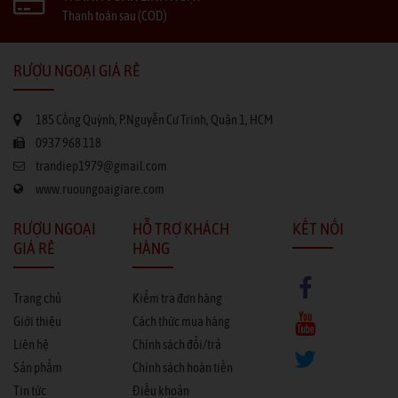
Thanh toán sau (COD)
RƯỢU NGOẠI GIÁ RẺ
185 Cống Quỳnh, P.Nguyễn Cư Trinh, Quận 1, HCM
0937 968 118
trandiep1979@gmail.com
www.ruoungoaigiare.com
RƯỢU NGOẠI
HỖ TRỢ KHÁCH
KẾT NỐI
GIÁ RẺ
HÀNG
Trang chủ
Kiểm tra đơn hàng
Giới thiệu
Cách thức mua hàng
Liên hệ
Chính sách đổi/trả
Sản phẩm
Chính sách hoàn tiền
Tin tức
Điều khoản