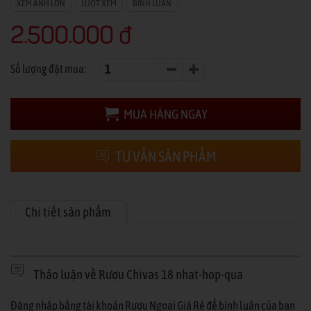
XEM ẢNH LỚN
LƯỢT XEM
BÌNH LUẬN
2.500.000 đ
Số lượng đặt mua:
MUA HÀNG NGAY
TƯ VẤN SẢN PHẨM
Chi tiết sản phẩm
Thảo luận về Rượu Chivas 18 nhat-hop-qua
Đăng nhập bằng tài khoản Rượu Ngoại Giá Rẻ để bình luận của bạn