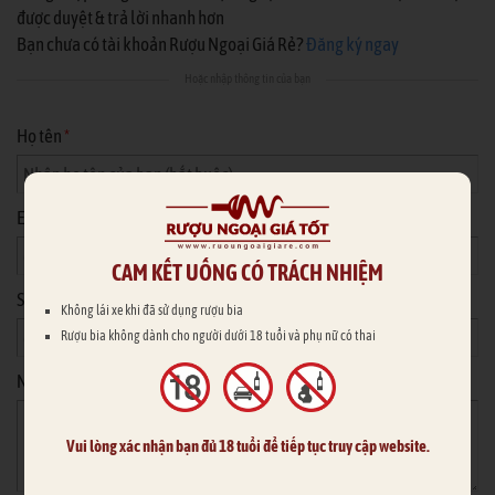
được duyệt & trả lời nhanh hơn
Bạn chưa có tài khoản Rượu Ngoại Giá Rẻ?
Đăng ký ngay
Hoặc nhập thông tin của bạn
Họ tên
*
Email
CAM KẾT UỐNG CÓ TRÁCH NHIỆM
Số điện thoại
Không lái xe khi đã sử dụng rượu bia
Rượu bia không dành cho người dưới 18 tuổi và phụ nữ có thai
Nội dung
*
Vui lòng xác nhận bạn đủ 18 tuổi để tiếp tục truy cập website.