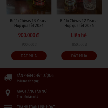
Rượu Chivas 13 Years -
Rượu Chivas 12 Years -
Hộp quà tết 2026
Hộp quà tết 2026
900.000 đ
Liên hệ
900.000 đ
850.000 đ
(Tiết kiệm -0%)
(Tiết kiệm -100%)
ĐẶT MUA
ĐẶT MUA
SẢN PHẨM CHẤT LƯỢNG
Mẫu mã đa dạng
GIAO HÀNG TẬN NƠI
Thu tiền tận nhà
THANH TOÁN LINH HOẠT