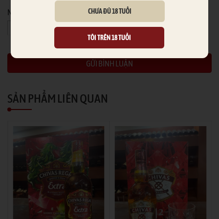
CHƯA ĐỦ 18 TUỔI
Nhập mã an toàn
(*)
TÔI TRÊN 18 TUỔI
SẢN PHẨM LIÊN QUAN