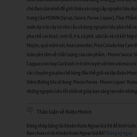
chủ đạo của mình để giới thiệu và cung cấp nguyên liệu dùn
trưng của MONIN (Syrup, Sauce, Puree, Liquer), Thực Phẩmm 
nước ép trái cây có nhu cầu sử dụng nguyên liệu pha chế cao
pha chế cocktail, sinh tố, trà, cà phê, sữa lắc và cả kết h
Mojito, quả mâm xôi, hoa Lavendar, Pina Colada hay Cam đ
toàn yên tâm về chất lượng của sản phẩm. - Monin Sauce: S
Cappuccino hay Cocktails trở nên tuyệt vời hơn với mùi vị 
các chuyên gia pha chế hàng đầu thế giới và tập đoàn Moni
thêm đường khi sử dụng. Monin Puree - Monin Liquer: Rượu
những nguyên liệu tốt nhất sẽ giúp bạn sáng tạo nên những 
Thảo luận về Rượu Monin
Đăng nhập bằng tài khoản Rượu Ngoại Giá Rẻ để bình luận 
Bạn chưa có tài khoản Rượu Ngoại Giá Rẻ?
Đăng ký ngay