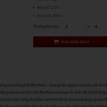
Nồng độ: 12,5%
Dung tích: 700 ml
Số lượng đặt mua:
MUA HÀNG NGAY
không ai là không biết đến Monin – thương hiệu nguyên liệu pha chế nổi 
Điều gì tạo nên sự khác biệt đưa Monin vượt qua rất nhiều đối thủ để đứng 
 uy tín vào chất lượng sản phẩm, và Monin đã xác định và áp dụng nguyên 
hất. Với mục tiêu nhắm đến các sản phẩm cao cấp, chất lượng, Thực Phẩ