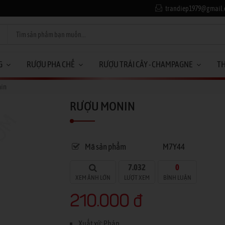
trandiep1979@gmail
G
RƯỢU PHA CHẾ
RƯỢU TRÁI CÂY - CHAMPAGNE
T
in
RƯỢU MONIN
Mã sản phẩm
M7Y44
7.032
0
XEM ẢNH LỚN
LƯỢT XEM
BÌNH LUẬN
210.000 đ
Xuất xứ: Pháp