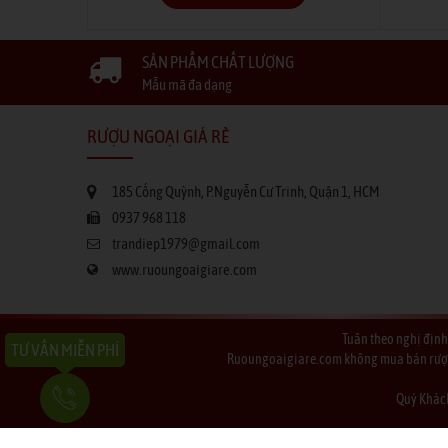
SẢN PHẨM CHẤT LƯỢNG
Mẫu mã đa dạng
RƯỢU NGOẠI GIÁ RẺ
185 Cống Quỳnh, P.Nguyễn Cư Trinh, Quận 1, HCM
0937 968 118
trandiep1979@gmail.com
www.ruoungoaigiare.com
Tuân theo nghị định
TƯ VẤN MIỄN PHÍ
Ruoungoaigiare.com không mua bán rượu qu
Quý Khách