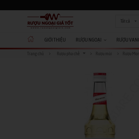
Tất cả
GIỚI THIỆU
RƯỢU NGOẠI
RƯỢU VAN
Trang chủ
Rượu pha chế
Rượu mùi
Rượu Mon