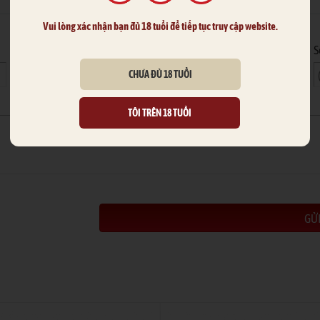
Hoặc nhập thông tin của bạn
Vui lòng xác nhận bạn đủ 18 tuổi để tiếp tục truy cập website.
Email
S
CHƯA ĐỦ 18 TUỔI
TÔI TRÊN 18 TUỔI