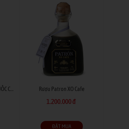
ABSINTHE - TIÊN XANH THUỐC CẤM
Rượu Patron XO Cafe
1.200.000 đ
ĐẶT MUA