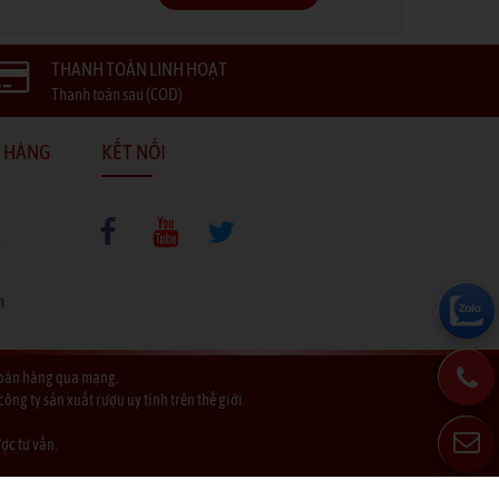
THANH TOÁN LINH HOẠT
Thanh toán sau (COD)
 HÀNG
KẾT NỐI
g
n
h bán hàng qua mạng.
g ty sản xuất rượu uy tính trên thế giới.
ợc tư vấn.