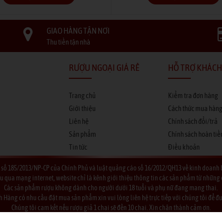
GIAO HÀNG TẬN NƠI
Thu tiền tận nhà
RƯỢU NGOẠI GIÁ RẺ
HỖ TRỢ KHÁCH
Trang chủ
Kiểm tra đơn hàng
Giới thiệu
Cách thức mua hàn
Liên hệ
Chính sách đổi/trả
Sản phẩm
Chính sách hoàn tiề
Tin tức
Điều khoản
 số 185/2013/NP-CP của Chính Phủ và luật quảng cáo số 16/2012/QH13 về kinh doan
a mạng internet, website chỉ là kênh giới thiệu thông tin các sản phẩm từ những côn
Các sản phẩm rượu không dành cho người dưới 18 tuổi và phụ nữ đang mang thai.
 Hàng có nhu cầu đặt mua sản phẩm xin vui lòng liên hệ trực tiếp với chúng tôi để đư
Chúng tôi cam kết nếu rượu giả 1 chai sẽ đền 10 chai. Xin chân thành cảm ơn.
© 2020 Rượu Ngoại Giá Rẻ. All Rights Reserved.