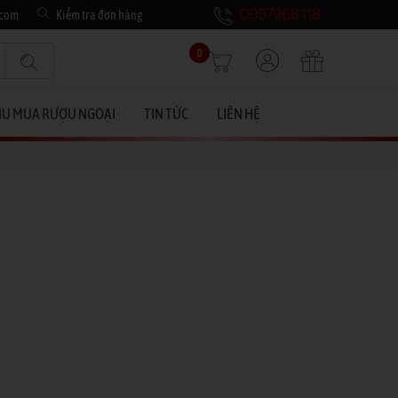
.com
Kiểm tra đơn hàng
0937968118
0
HU MUA RƯỢU NGOẠI
TIN TỨC
LIÊN HỆ