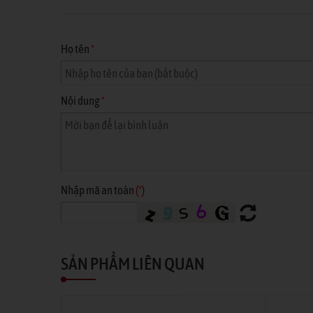
Họ tên
*
Nội dung
*
Nhập mã an toàn
(*)
SẢN PHẨM LIÊN QUAN