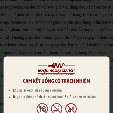
g cho đồ uống pha chế đến tận tay người tiêu dùng, đặc biệt là các baris
Plaza sẽ phục vụ cho tất cả các quán bar, nhà hàng, khách sạn hay các cử
 cấp. - Monin Syrup: Sirô Monin là giải pháp cho sự đa dạng và đặc biệt t
ợp với thực phẩm,…Với hơn 100 hương vị từ cổ điển như: Bạc hà, Vanilla, Dâ
ỏ…Tất cả hương vị độc đáo đó được tạo nên từ đường mía nguyên chất và 
ốt vị Monin – được tạo nên từ những nguyên liệu tốt nhất, Monin Sauce l
khó quên, kết hợp với sự cân bằng hoàn hảo của thức uống. Monin Sauce - M
n. Với thành phần hỗn hợp trong đó trái cây tươi chiếm hơn 50% đem lại c
 mùi Monin – nguyên liệu không thể thiếu để làm lên những loại Cocktai
loại cocktail của riêng bạn.
CAM KẾT UỐNG CÓ TRÁCH NHIỆM
Không lái xe khi đã sử dụng rượu bia
Rượu bia không dành cho người dưới 18 tuổi và phụ nữ có thai
của bạn được duyệt & trả lời nhanh hơn