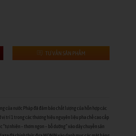
TƯ VẤN SẢN PHẨM
tiếng của nước Pháp đã đảm bảo chất lượng của hỗn hợp các
ở vị trí 1 trong các thương hiệu nguyên liệu pha chế cao cấp
tắc “tự nhiên – thơm ngon – bổ dưỡng” vào dây chuyền sản
m Plaza đã chính thức đưa MONIN vào danh mục các mặt hàng