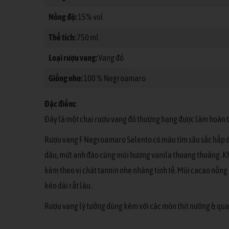
Nồng độ:
15% vol
Thể tích:
750 ml
Loại rượu vang:
Vang đỏ
Giống nho:
100 % Negroamaro
Đặc điểm:
Đây là một chai rượu vang đỏ thượng hạng được làm hoàn t
Rượu vang F Negroamaro Salento có màu tím sâu sắc hấp dẫn
dâu, mứt anh đào cùng mùi hương vanila thoang thoảng. Kh
kèm theo vị chát tannin nhẹ nhàng tinh tế. Mùi cacao nồng 
kéo dài rất lâu.
Rượu vang lý tưởng dùng kèm với các món thịt nướng & quay 