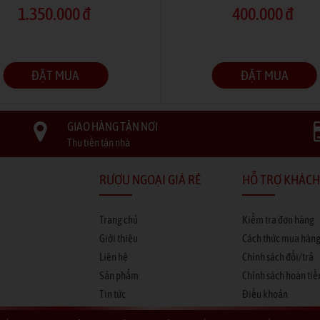
1.350.000 đ
400.000 đ
ĐẶT MUA
ĐẶT MUA
GIAO HÀNG TẬN NƠI
Thu tiền tận nhà
RƯỢU NGOẠI GIÁ RẺ
HỖ TRỢ KHÁCH
Trang chủ
Kiểm tra đơn hàng
Giới thiệu
Cách thức mua hàn
Liên hệ
Chính sách đổi/trả
Sản phẩm
Chính sách hoàn tiề
Tin tức
Điều khoản