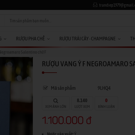
trandiep1979@gmail
G
RƯỢU PHA CHẾ
RƯỢU TRÁI CÂY - CHAMPAGNE
T
Negroamaro Salentino chữ F
RƯỢU VANG Ý F NEGROAMARO SA
Mã sản phẩm
9LHQ4
8.140
0
XEM ẢNH LỚN
LƯỢT XEM
BÌNH LUẬN
1.100.000 đ
Nước sản xuất:
Ý