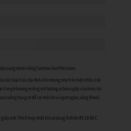
rượu vang danh tiếng Cantine San Marzano.
các loại trái cây đen chín mọng như trái mận chín, trái
ịa trong khoang miệng với hương vị béo ngậy của kem, bơ
ua cuống họng sẽ để lại một dư vị ngọt ngào, sảng khoái
iàu mỡ. Thích hợp nhất khi sử dụng ở nhiệt độ 18 độ C.