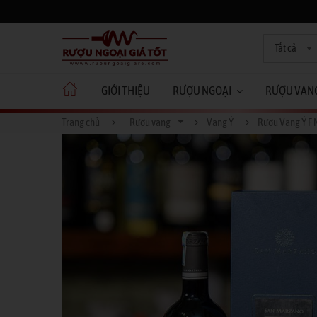
Tất cả
GIỚI THIỆU
RƯỢU NGOẠI
RƯỢU VAN
Trang chủ
Rượu vang
Vang Ý
Rượu Vang Ý F 