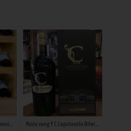
Rượu Vang Chateau Vieux Lesnier 2019
Rượu vang Ý C Capotavola Biferno Rosso Riserva