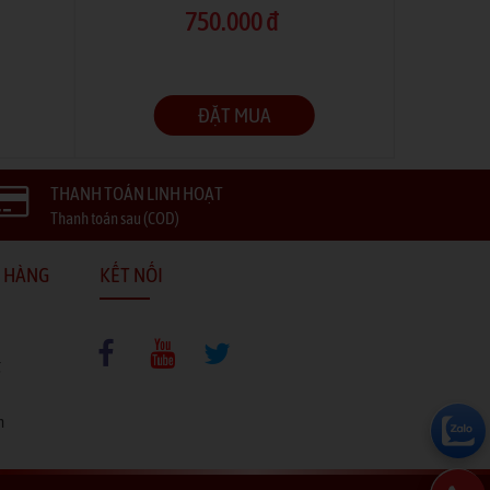
750.000 đ
ĐẶT MUA
THANH TOÁN LINH HOẠT
Thanh toán sau (COD)
 HÀNG
KẾT NỐI
g
n