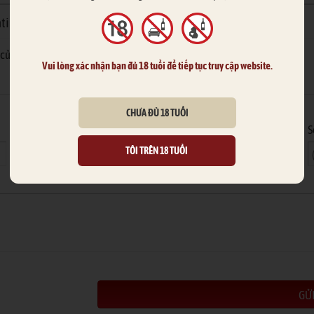
tino chữ F
của bạn được duyệt & trả lời nhanh hơn
Vui lòng xác nhận bạn đủ 18 tuổi để tiếp tục truy cập website.
Hoặc nhập thông tin của bạn
CHƯA ĐỦ 18 TUỔI
Email
S
TÔI TRÊN 18 TUỔI