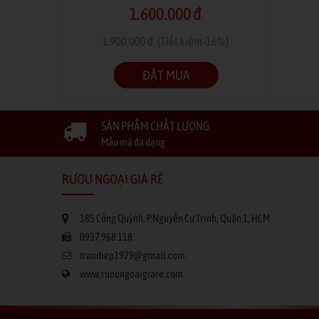
1.600.000 đ
 -9%)
1.900.000 đ
(Tiết kiệm -16%)
ĐẶT MUA
SẢN PHẨM CHẤT LƯỢNG
Mẫu mã đa dạng
RƯỢU NGOẠI GIÁ RẺ
185 Cống Quỳnh, P.Nguyễn Cư Trinh, Quận 1, HCM
0937 968 118
trandiep1979@gmail.com
www.ruoungoaigiare.com