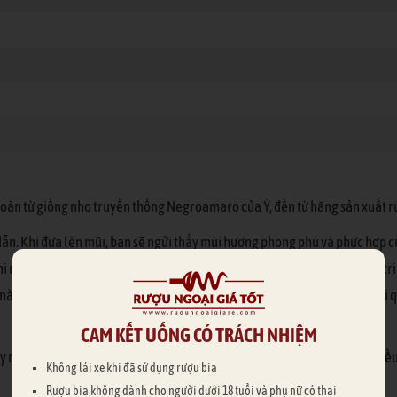
oàn từ giống nho truyền thống Negroamaro của Ý, đến từ hãng sản xuất 
. Khi đưa lên mũi, bạn sẽ ngửi thấy mùi hương phong phú và phức hợp của 
i nhấp trong miệng bạn có thể cảm nhận được cấu trúc căng tròn, tròn tr
nàn và mùi gỗ tuyết tùng hấp dẫn lan toả khắp khoang miệng. Sau khi đi q
CAM KẾT UỐNG CÓ TRÁCH NHIỆM
như thịt heo quay, bò beef steak, sườn nướng BBQ,… và các món ăn nhiều g
Không lái xe khi đã sử dụng rượu bia
Rượu bia không dành cho người dưới 18 tuổi và phụ nữ có thai