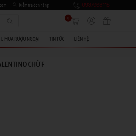
.com
Kiểm tra đơn hàng
0937968118
0
HU MUA RƯỢU NGOẠI
TIN TỨC
LIÊN HỆ
LENTINO CHỮ F