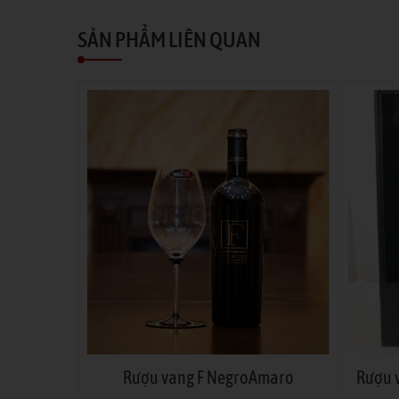
SẢN PHẨM LIÊN QUAN
ORLD
Rượu vang F NegroAmaro