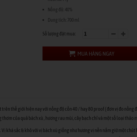
Nồng độ: 40%
Dung tích: 700 ml
Số lượng đặt mua:
MUA HÀNG NGAY
t trên thế giới hiện nay với nồng độ cồn 40 / hay 80 proof ( đơn vị đo nồng
ng thơm của quả bách xù , hương rau mùi, cây bạch chỉ và một số loại thảo 
 Vị khá sắc & khô với vị bách xù giống như hương vị nền nắm giữ một chút 