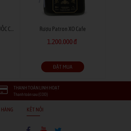
ABSINTHE - TIÊN XANH THUỐC CẤM
Rượu Patron XO Cafe
1.200.000 đ
ĐẶT MUA
THANH TOÁN LINH HOẠT
Thanh toán sau (COD)
 HÀNG
KẾT NỐI