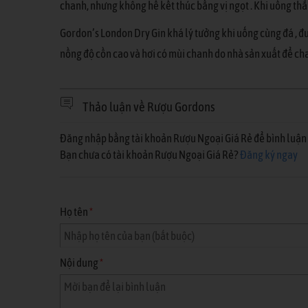
chanh, nhưng không hề kết thúc bằng vị ngọt . Khi uống thẳn
Gordon’s London Dry Gin khá lý tưởng khi uống cùng đá , đư
nồng độ cồn cao và hơi có mùi chanh do nhà sản xuất để ch
Thảo luận về Rượu Gordons
Đăng nhập bằng tài khoản Rượu Ngoại Giá Rẻ để bình luận 
Bạn chưa có tài khoản Rượu Ngoại Giá Rẻ?
Đăng ký ngay
Họ tên
*
Nội dung
*