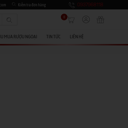
.com
Kiểm tra đơn hàng
0937968118
0
HU MUA RƯỢU NGOẠI
TIN TỨC
LIÊN HỆ