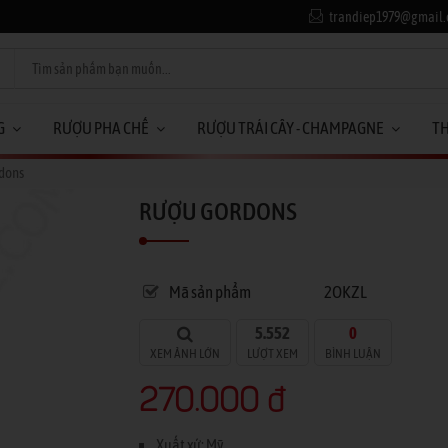
trandiep1979@gmail
G
RƯỢU PHA CHẾ
RƯỢU TRÁI CÂY - CHAMPAGNE
T
dons
RƯỢU GORDONS
Mã sản phẩm
2OKZL
5.552
0
XEM ẢNH LỚN
LƯỢT XEM
BÌNH LUẬN
270.000 đ
Xuất xứ: Mỹ