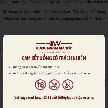
g , loại rượu này thường cho cảm giác tê nhẹ trên môi , sau đó kết thúc vớ
a đến hương vị rất tinh khiết . Rượu Gin Anh hầu hết là Dry, chủ yếu bằn
anh khô và vỏ cam chung với thảo mộc trong thùng chưng cất. Gin Anh thư
của bạn được duyệt & trả lời nhanh hơn
CAM KẾT UỐNG CÓ TRÁCH NHIỆM
Hoặc nhập thông tin của bạn
Không lái xe khi đã sử dụng rượu bia
Rượu bia không dành cho người dưới 18 tuổi và phụ nữ có thai
Email
S
Vui lòng xác nhận bạn đủ 18 tuổi để tiếp tục truy cập website.