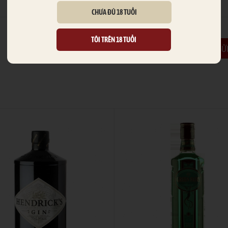
CHƯA ĐỦ 18 TUỔI
TÔI TRÊN 18 TUỔI