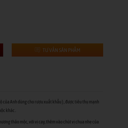
TƯ VẤN SẢN PHẨM
 độ của Anh dùng cho rượu xuất khẩu ) , được tiêu thụ mạnh
mộc khác .
hương thảo mộc, với vị cay, thêm vào chút vị chua nhẹ của