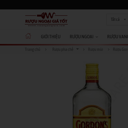
Tất cả
GIỚI THIỆU
RƯỢU NGOẠI
RƯỢU VAN
Trang chủ
Rượu pha chế
Rượu mùi
Rượu Gor