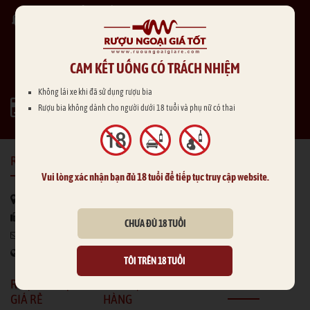
SẢN PHẨM CHẤT LƯỢNG
Mẫu mã đa dạng
GIAO HÀNG TẬN NƠI
CAM KẾT UỐNG CÓ TRÁCH NHIỆM
Thu tiền tận nhà
Không lái xe khi đã sử dụng rượu bia
THANH TOÁN LINH HOẠT
Rượu bia không dành cho người dưới 18 tuổi và phụ nữ có thai
Thanh toán sau (COD)
RƯỢU NGOẠI GIÁ RẺ
Vui lòng xác nhận bạn đủ 18 tuổi để tiếp tục truy cập website.
185 Cống Quỳnh, P.Nguyễn Cư Trinh, Quận 1, HCM
0937 968 118
CHƯA ĐỦ 18 TUỔI
trandiep1979@gmail.com
www.ruoungoaigiare.com
TÔI TRÊN 18 TUỔI
RƯỢU NGOẠI
HỖ TRỢ KHÁCH
KẾT NỐI
GIÁ RẺ
HÀNG