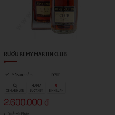
RƯỢU REMY MARTIN CLUB
Mã sản phẩm
FC5IF
4.447
0
XEM ẢNH LỚN
LƯỢT XEM
BÌNH LUẬN
2.600.000 đ
Xuất xứ: Pháp