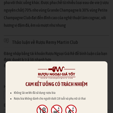
pha với thức uống khác. Được pha chế từ nhiều loại eau-de-vie (rượu
nguyên chất) 70% nho vùng Grande Champagne & 30% vùng Petite
Champagne Club đạt đến đỉnh cao của nghệ thuật làm cognac, với
hương vị đậm đà, êm và mượt như nhung
Thảo luận về Rượu Remy Martin Club
Đăng nhập bằng tài khoản Rượu Ngoại Giá Rẻ để bình luận của bạn
được duyệt & trả lời nhanh hơn
Bạn chưa có tài khoản Rượu Ngoại Giá Rẻ?
Đăng ký ngay
Hoặc nhập thông tin của bạn
CAM KẾT UỐNG CÓ TRÁCH NHIỆM
Họ tên
*
Không lái xe khi đã sử dụng rượu bia
Rượu bia không dành cho người dưới 18 tuổi và phụ nữ có thai
Email