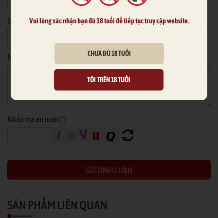
Số điện thoại
Vui lòng xác nhận bạn đủ 18 tuổi để tiếp tục truy cập website.
CHƯA ĐỦ 18 TUỔI
Nội dung
*
TÔI TRÊN 18 TUỔI
Nhập mã an toàn
(*)
SẢN PHẨM LIÊN QUAN