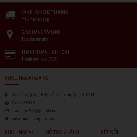
SẢN PHẨM CHẤT LƯỢNG
Mẫu mã đa dạng
GIAO HÀNG TẬN NƠI
Thu tiền tận nhà
THANH TOÁN LINH HOẠT
Thanh toán sau (COD)
RƯỢU NGOẠI GIÁ RẺ
185 Cống Quỳnh, P.Nguyễn Cư Trinh, Quận 1, HCM
0937 968 118
trandiep1979@gmail.com
www.ruoungoaigiare.com
RƯỢU NGOẠI
HỖ TRỢ KHÁCH
KẾT NỐI