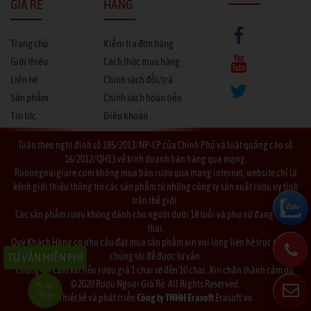
GIÁ RẺ
HÀNG
Trang chủ
Kiểm tra đơn hàng
Giới thiệu
Cách thức mua hàng
Liên hệ
Chính sách đổi/trả
Sản phẩm
Chính sách hoàn tiền
Tin tức
Điều khoản
Tuân theo nghị định số 185/2013/NP-CP của Chính Phủ và luật quảng cáo số
16/2012/QH13 về kinh doanh bán hàng qua mạng.
Ruoungoaigiare.com không mua bán rượu qua mạng internet, website chỉ là
kênh giới thiệu thông tin các sản phẩm từ những công ty sản xuất rượu uy tính
trên thế giới.
Các sản phẩm rượu không dành cho người dưới 18 tuổi và phụ nữ đang mang
thai.
Quý Khách Hàng có nhu cầu đặt mua sản phẩm xin vui lòng liên hệ trực tiếp với
TƯ VẤN MIỄN PHÍ
chúng tôi để được tư vấn.
Chúng tôi cam kết nếu rượu giả 1 chai sẽ đền 10 chai. Xin chân thành cảm ơn.
© 2020 Rượu Ngoại Giá Rẻ. All Rights Reserved.
Thiết kế và phát triển
Công ty TNHH Erasoft
Erasoft.vn