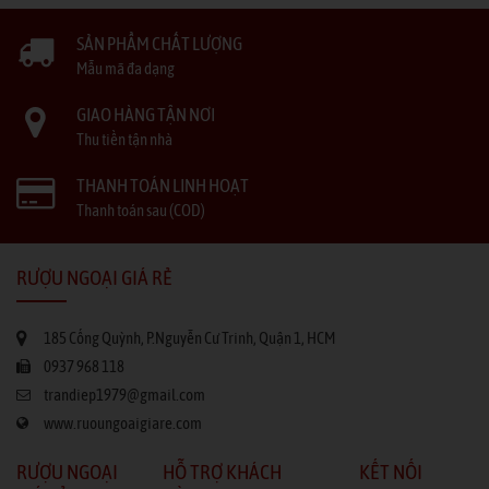
SẢN PHẨM CHẤT LƯỢNG
Mẫu mã đa dạng
GIAO HÀNG TẬN NƠI
Thu tiền tận nhà
THANH TOÁN LINH HOẠT
Thanh toán sau (COD)
RƯỢU NGOẠI GIÁ RẺ
185 Cống Quỳnh, P.Nguyễn Cư Trinh, Quận 1, HCM
0937 968 118
trandiep1979@gmail.com
www.ruoungoaigiare.com
RƯỢU NGOẠI
HỖ TRỢ KHÁCH
KẾT NỐI