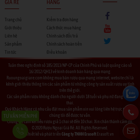
GIÁ RẺ
HÀNG
Trang chủ
Kiểm tra đơn hàng
Giới thiệu
Cách thức mua hàng
Liên hệ
Chính sách đổi/trả
Sản phẩm
Chính sách hoàn tiền
Tin tức
Điều khoản
Tuân theo nghị định số 185/2013/NP-CP của Chính Phủ và luật quảng cáo số
16/2012/QH13 về kinh doanh bán hàng qua mạng.
Ruoungoaigiare.com không mua bán rượu qua mạng internet, website chỉ là
kênh giới thiệu thông tin các sản phẩm từ những công ty sản xuất rượu uy tính
trên thế giới.
Các sản phẩm rượu không dành cho người dưới 18 tuổi và phụ nữ đang mang
thai.
Quý Khách Hàng có nhu cầu đặt mua sản phẩm xin vui lòng liên hệ trực tiếp với
TƯ VẤN MIỄN PHÍ
chúng tôi để được tư vấn.
Chúng tôi cam kết nếu rượu giả 1 chai sẽ đền 10 chai. Xin chân thành cảm ơn.
© 2020 Rượu Ngoại Giá Rẻ. All Rights Reserved.
Thiết kế và phát triển
Công ty TNHH Erasoft
Erasoft.vn