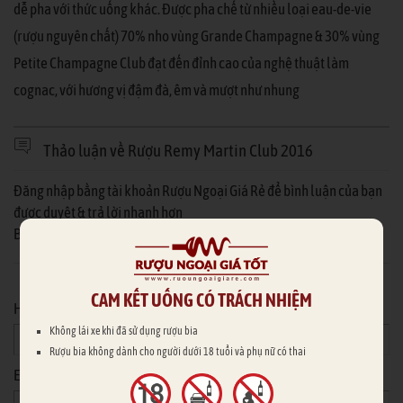
dễ pha với thức uống khác. Được pha chế từ nhiều loại eau-de-vie
(rượu nguyên chất) 70% nho vùng Grande Champagne & 30% vùng
Petite Champagne Club đạt đến đỉnh cao của nghệ thuật làm
cognac, với hương vị đậm đà, êm và mượt như nhung
Thảo luận về Rượu Remy Martin Club 2016
Đăng nhập bằng tài khoản Rượu Ngoại Giá Rẻ để bình luận của bạn
được duyệt & trả lời nhanh hơn
Bạn chưa có tài khoản Rượu Ngoại Giá Rẻ?
Đăng ký ngay
Hoặc nhập thông tin của bạn
CAM KẾT UỐNG CÓ TRÁCH NHIỆM
Họ tên
*
Không lái xe khi đã sử dụng rượu bia
Rượu bia không dành cho người dưới 18 tuổi và phụ nữ có thai
Email