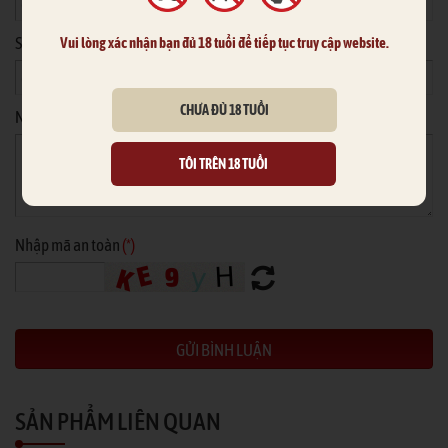
Số điện thoại
Vui lòng xác nhận bạn đủ 18 tuổi để tiếp tục truy cập website.
CHƯA ĐỦ 18 TUỔI
Nội dung
*
TÔI TRÊN 18 TUỔI
Nhập mã an toàn
(*)
SẢN PHẨM LIÊN QUAN